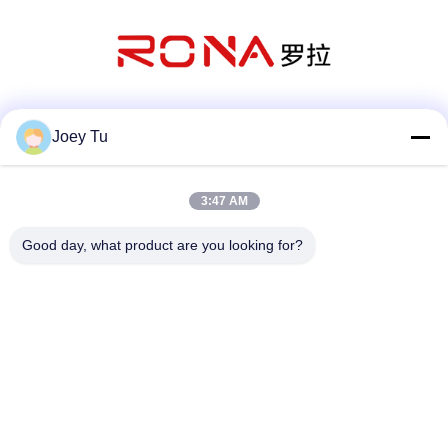
Mezzi sociali
Joey Tu
3:47 AM
Contatto rapido
Good day, what product are you looking for?
Telefono
86-755-88853586-8018
E-mail
sales03@szrona.cn
Indirizzo
Complesso industriale di RONA, No.4 Longxian Rd, st di
Longgang, distretto di Longgang, Shenzhen, Cina 518116