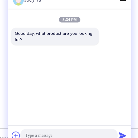
Contatto rapido
3:34 PM
Telefono
Good day, what product are you looking 
for?
86-755-88853586-8018
E-mail
sales03@szrona.cn
Indirizzo
Complesso industriale di RONA, No.4
Longxian Rd, st di Longgang, distretto di
Longgang, Shenzhen, Cina 518116