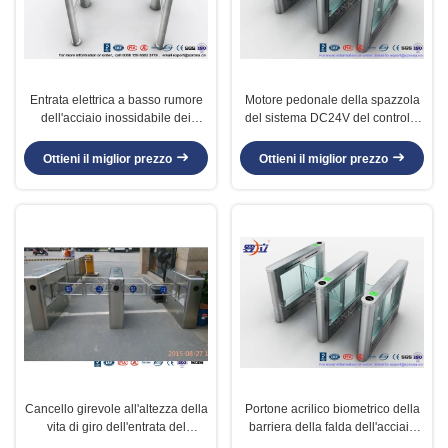
Entrata elettrica a basso rumore
Motore pedonale della spazzola
dell'acciaio inossidabile dei
del sistema DC24V del controllo
portoni di oscillazione per
di accesso del portone della
controllo dell'automobile
barriera del lettore di schede di
Ottieni il miglior prezzo
Ottieni il miglior prezzo
RFID
Cancello girevole all'altezza della
Portone acrilico biometrico della
vita di giro dell'entrata del
barriera della falda dell'acciaio
sensore del supermercato
inossidabile del portone della