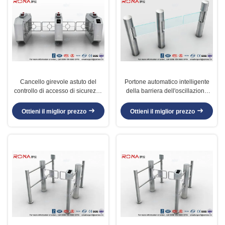
Cancello girevole astuto del
Portone automatico intelligente
controllo di accesso di sicurezza
della barriera dell'oscillazione
della porta girevole del braccio
con il meccanismo della lega di
dell'oscillazione di RFID del
alluminio con la gente che conta i
Ottieni il miglior prezzo
Ottieni il miglior prezzo
portone automatico della barriera
sistemi