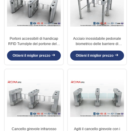
Portoni accessibili di handicap
Acciaio inossidabile pedonale
RFID Turnstyle del portone della
biometrico delle barriere di
barriera dell'oscillazione di
sicurezza del doppio centro con
sicurezza 900mm
controllo di accesso
Ottieni il miglior prezzo
Ottieni il miglior prezzo
Cancello girevole infrarosso
Agiti il cancello girevole con i