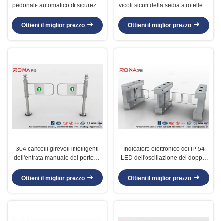
pedonale automatico di sicurezza
vicoli sicuri della sedia a rotelle di
del sensore del lettore di schede
registrazione 600mm
del portone di oscillazione RFID
Passager/900mm dell'ospite
Ottieni il miglior prezzo
Ottieni il miglior prezzo
304 cancelli girevoli intelligenti
Indicatore elettronico del IP 54
dell'entrata manuale del portone
LED dell'oscillazione del doppio
della barriera dell'oscillazione
del cancello girevole dell'acciaio
dell'acciaio inossidabile per il
inossidabile del portone della
Ottieni il miglior prezzo
Ottieni il miglior prezzo
supermercato
barriera dell'oscillazione della
palestra