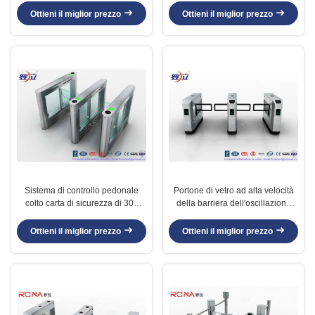
dell'oscillazione della barriera
barriera dell'oscillazione
Ottieni il miglior prezzo
Ottieni il miglior prezzo
della porta automatica del
portone
Sistema di controllo pedonale
Portone di vetro ad alta velocità
colto carta di sicurezza di 304
della barriera dell'oscillazione
dell'acciaio inossidabile
ritrattabile con il lettore di
dell'oscillazione barriere del
frequenza ultraelevata RFID
Ottieni il miglior prezzo
Ottieni il miglior prezzo
braccio