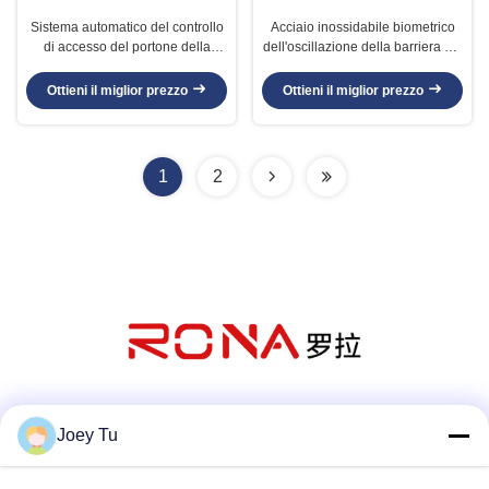
Sistema automatico del controllo
Acciaio inossidabile biometrico
di accesso del portone della
dell'oscillazione della barriera del
barriera dell'oscillazione
portone del centro ad alta velocità
dell'entrata pedonale con acciaio
del doppio per il centro di forma
Ottieni il miglior prezzo
Ottieni il miglior prezzo
inossidabile 304
fisica
1
2
Mezzi sociali
Joey Tu