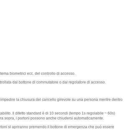
istema biometrici ecc. del controllo di accesso.
rollata dal bottone di commutatore o dal regolatore di accesso.
per impedire la chiusura del cancello girevole su una persona mentre dentro
ilito. Il difetto standard è di 10 secondi (tempo 1s regolabile ~ 60s)
cora sopra, i portoni possono anche chiudersi automaticamente.
portoni si apriranno premendo il bottone di emergenza che può essere