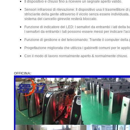
Il dispositivo è chiuso fino a ricevere un segnale aperto valido.
Sensori infrarossi di rilevazione: Il dispositivo usa il trasmettitore 
strisciante della gente attraverso il vicolo senza essere individuat
sistema del cancello girevole resterà bloccato.
Funzione di indicatore del LED: I semafori da entrambi i lati della ba
I semafori da entrambi i lati possono essere messi per indicare l'acc
Funzione di gestione e del telecomando: Tramite il computer della 
Progettazione migliorata che utilizza i gabinetti comuni per le applic
Con il modo di lavoro normalmente aperto & normalmente chiuso.
OFFICINA: