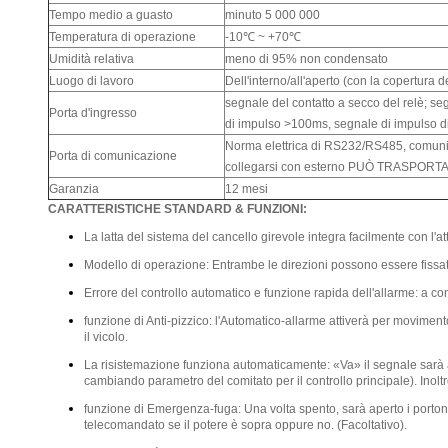
Tempo medio a guasto
minuto 5 000 000
Temperatura di operazione
-10℃ ~ +70℃
Umidità relativa
meno di 95% non condensato
Luogo di lavoro
Dell'interno/all'aperto (con la copertura 
segnale del contatto a secco del relè; se
Porta d'ingresso
di impulso >100ms, segnale di impulso 
Norma elettrica di RS232/RS485, comun
Porta di comunicazione
collegarsi con esterno PUÒ TRASPORTA
Garanzia
12 mesi
CARATTERISTICHE STANDARD & FUNZIONI:
La latta del sistema del cancello girevole integra facilmente con l'att
Modello di operazione: Entrambe le direzioni possono essere fissat
Errore del controllo automatico e funzione rapida dell'allarme: a c
funzione di Anti-pizzico: l'Automatico-allarme attiverà per moviment
il vicolo.
La risistemazione funziona automaticamente: «Va» il segnale sarà ann
cambiando parametro del comitato per il controllo principale). Ino
funzione di Emergenza-fuga: Una volta spento, sarà aperto i porton
telecomandato se il potere è sopra oppure no. (Facoltativo).