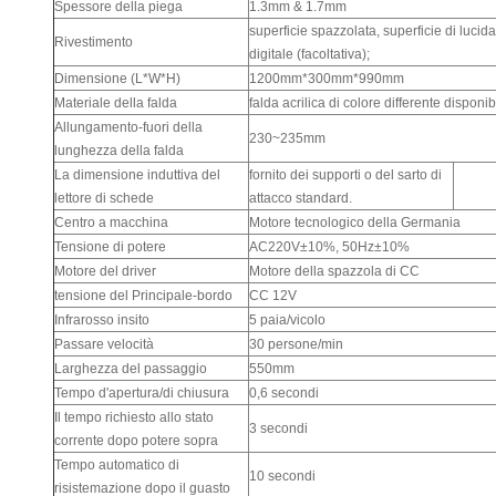
Spessore della piega
1.3mm & 1.7mm
superficie spazzolata, superficie di lucida
Rivestimento
digitale (facoltativa);
Dimensione (L*W*H)
1200mm*300mm*990mm
Materiale della falda
falda acrilica di colore differente disponib
Allungamento-fuori della
230~235mm
lunghezza della falda
La dimensione induttiva del
fornito dei supporti o del sarto di
lettore di schede
attacco standard.
Centro a macchina
Motore tecnologico della Germania
Tensione di potere
AC220V±10%, 50Hz±10%
Motore del driver
Motore della spazzola di CC
tensione del Principale-bordo
CC 12V
Infrarosso insito
5 paia/vicolo
Passare velocità
30 persone/min
Larghezza del passaggio
550mm
Tempo d'apertura/di chiusura
0,6 secondi
Il tempo richiesto allo stato
3 secondi
corrente dopo potere sopra
Tempo automatico di
10 secondi
risistemazione dopo il guasto