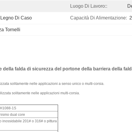
Luogo Di Lavoro::
De
i Legno Di Caso
Capacità Di Alimentazione:
2
a Tornelli
della falda di sicurezza del portone della barriera della fald
ilizzata solitamente nelle applicazioni a senso unico o multi-corsia.
ilizzata solitamente nelle applicazioni multi-corsia.
H1088-1S
ismo dual core
io inossidabile 201# o 316# o pittura