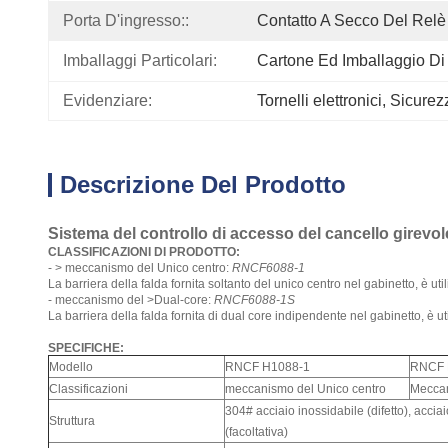
Porta D'ingresso::
Contatto A Secco Del Relè
Imballaggi Particolari:
Cartone Ed Imballaggio D
Evidenziare:
Tornelli elettronici
, 
Sicurezz
Descrizione Del Prodotto
Sistema del controllo di accesso del cancello girevole 
CLASSIFICAZIONI DI PRODOTTO:
- > meccanismo del Unico centro:
RNCF6088-1
La barriera della falda fornita soltanto del unico centro nel gabinetto, è ut
- meccanismo del >Dual-core:
RNCF6088-1S
La barriera della falda fornita di dual core indipendente nel gabinetto, è ut
SPECIFICHE:
Modello
RNCF H1088-1
RNCF 
Classificazioni
meccanismo del Unico centro
Meccan
304# acciaio inossidabile (difetto), accia
Struttura
(facoltativa)