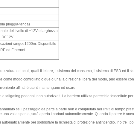
della pioggia-tenda)
gnale del livello di +12V e larghezza
di DC12V
icazioni range≤1200m. Disponibile
RE ed Ethernet
rezzatura dei terzi, quali il lettore, il sistema del consumo, il sistema di ESD ed il s
e come modo controllato o due o una la direzione libera del modo, può essere cont
onveniente affinchè utenti mantengano ed usare.
o e tailgating pedonali non autorizzati. La barriera utilizza parecchie fotocellule 
ullato se il passaggio da parte a parte non è completato nei limiti di tempo prestab
ltre una volta spento, sarà aperto i portoni automaticamente. Quando il potere è an
i automaticamente per soddisfare la richiesta di protezione antincendio. Inoltre i 