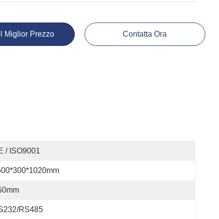
Il Miglior Prezzo
Contatta Ora
E / ISO9001
600*300*1020mm
50mm
S232/RS485