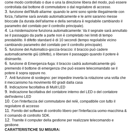
come modo controllato o due o una la direzione libera del modo, può essere
controllata dal bottone di commutatore o dal regolatore di accesso.
3.
funzione dell'Multi-allarme: quando le armi sono spinte illegalmente con
forza, l'allarme sarà avviato automaticamente e le armi saranno messe
bloccate (la durata dell'allarme e della serratura è regolabile cambiando il
parametro del comitato per il controllo principale).
4.
La risistemazione funziona automaticamente: Va il segnale sarà annullato
se il passaggio da parte a parte non è completato nei limiti di tempo
prestabilito. Il difetto standard è di 10 secondi (tempo regolabile vicino
cambiando parametro del comitato per il controllo principale).
5.
funzione del Automatico-goccia-braccio: il braccio può cadere
automaticamente giù (difetto), o liberare il passaggio quando il potere è
disinserito.
6.
funzione di Emergenza-fuga: il braccio cadrà automaticamente giù
premendo il bottone di emergenza che può essere telecomandato se il
potere è sopra oppure no.
7.
Anti funzione di sostegno: per impedire inverta la rotazione una volta che
il meccanismo ha movimento 60 gradi dalla casa
8.
Indicazione facoltativa di Mulit LED
9.
Indicazione facoltativa del contatore interno del LED o del contatore
dell'esterno LED
10.
Con l'interfaccia del commutatore del relè, compatibile con tutto il
regolatore di accesso
11.
Fornito del software di controllo libero per l'interfaccia uomo-macchina &
il comando di controllo SDK.
12.
Tramite il computer della gestione per realizzare telecomando e
gestione.
CARATTERISTICHE SU MISURA: