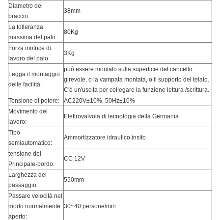
Diametro del
38mm
braccio:
La tolleranza
80Kg
massima del palo:
Forza motrice di
3Kg
lavoro del palo:
può essere montato sulla superficie del cancello
Legga il montaggio
girevole, o la vampata montata, o il supporto del telaio.
delle facilità:
C'è un'uscita per collegare la funzione lettura /scrittura.
Tensione di potere:
AC220V±10%, 50Hz±10%
Movimento del
Elettrovalvola di tecnologia della Germania
lavoro:
Tipo
Ammortizzatore idraulico insito
semiautomatico:
tensione del
CC 12V
Principale-bordo:
Larghezza del
550mm
passaggio:
Passare velocità nel
modo normalmente
30~40 persone/min
aperto: