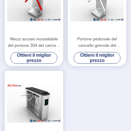
Mezzi acciaio inossidabile
Portone pedonale del
del portone 304 del cancello
cancello girevole del
girevole del treppiede di
treppiede, carta/mezzo
Ottieni il miglior
Ottieni il miglior
altezza entrambe lettore di
controllo di accesso del
prezzo
prezzo
schede direzionale di RFID
cancello girevole altezza
dell'impronta digitale