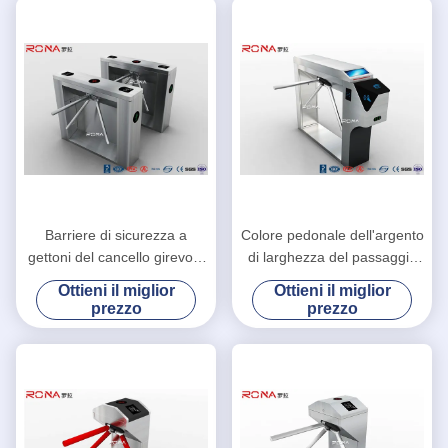
Barriere di sicurezza a
Colore pedonale dell'argento
gettoni del cancello girevole
di larghezza del passaggio
del braccio di goccia con la
del sistema 550mm di
Ottieni il miglior
Ottieni il miglior
soluzione affidabile
Access del treppiede del
prezzo
prezzo
dell'entrata
controllo di accesso