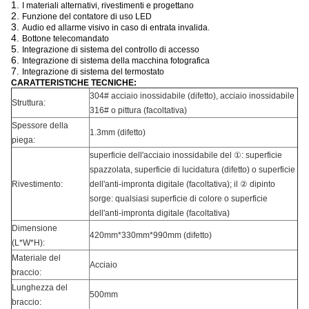
1.
I materiali alternativi, rivestimenti e progettano
2.
Funzione del contatore di uso LED
3.
Audio ed allarme visivo in caso di entrata invalida.
4.
Bottone telecomandato
5.
Integrazione di sistema del controllo di accesso
6.
Integrazione di sistema della macchina fotografica
7.
Integrazione di sistema del termostato
CARATTERISTICHE TECNICHE:
304# acciaio inossidabile (difetto), acciaio inossidabile
Struttura:
316# o pittura (facoltativa)
Spessore della
1.3mm (difetto)
piega:
superficie dell'acciaio inossidabile del ①: superficie
spazzolata, superficie di lucidatura (difetto) o superficie
Rivestimento:
dell'anti-impronta digitale (facoltativa); il ② dipinto
sorge: qualsiasi superficie di colore o superficie
dell'anti-impronta digitale (facoltativa)
Dimensione
420mm*330mm*990mm (difetto)
(L*W*H):
Materiale del
Acciaio
braccio:
Lunghezza del
500mm
braccio: