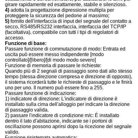
girare rapidamente ed esattamente, stabile e silenzioso.
4)
adotta la progettazione dipressione multipla per
proteggere la sicurezza del pedone al massimo;
5)
fornito dell'interfaccia di input del segnale del contatto a
secco, RS485/RS232 interfaccia, interfaccia del TCP/IP
(facoltativa), compatibile con tutti i tipi di regolatori di
accesso.
Funzione di base:
Passare funzione di commutazione di modo: Entrata ed
uscita può essere messo indipendente [modo
controllato]/[libero]/[di modo modo severo]
Funzione di memoria di passare le richieste:
Quando più di 2 segnali di passaggio sono dati allo stesso
tempo (stessa direzione compresa e direzione di opposto),
il sistema ricorderà tutte le richieste di passaggio e le finirà
uno per uno. Il numero può essere fino a 255.
Passare funzione di indicazione:
1) indicatore di direzione: L'indicatore di direzione è
installato sulla cima dell'alloggio per indicare la direzione
di passaggio valida.
2) passare l'indicatore di condizione m/c: È installato
dentro il lato d'abitazione, indicante se i portoni di
oscillazione possono aprirsi dopo la ricezione del segnale
valido.
Funzione risistemata automatica: