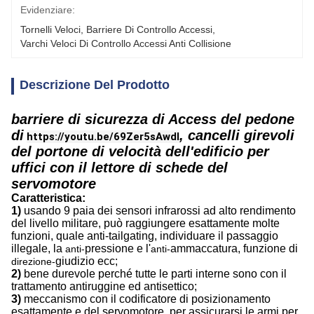
Evidenziare:
Tornelli Veloci
, 
Barriere Di Controllo Accessi
, 
Varchi Veloci Di Controllo Accessi Anti Collisione
Descrizione Del Prodotto
barriere di sicurezza di Access del pedone
di
, cancelli girevoli
https://youtu.be/69Zer5sAwdI
del portone di velocità dell'edificio per
uffici con il lettore di schede del
servomotore
Caratteristica:
1)
usando 9 paia dei sensori infrarossi ad alto rendimento
del livello militare, può raggiungere esattamente molte
funzioni, quale anti-tailgating, individuare il passaggio
illegale, la
pressione e l'
ammaccatura, funzione di
anti-
anti-
giudizio ecc;
direzione-
2)
bene durevole perché tutte le parti interne sono con il
trattamento antiruggine ed antisettico;
3)
meccanismo con il codificatore di posizionamento
esattamente e del servomotore, per assicurarsi le armi per