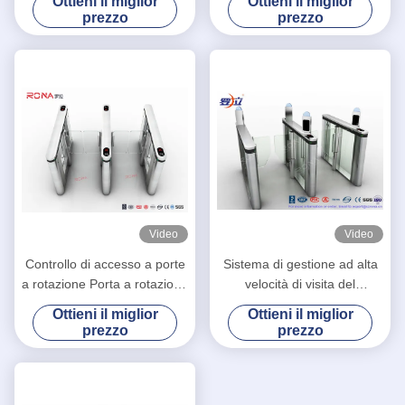
Ottieni il miglior
Ottieni il miglior
di velocità di acciaio
sistemi di sicurezza 304 del
prezzo
prezzo
inossidabile 304 multi
cancello girevole
Video
Video
Controllo di accesso a porte
Sistema di gestione ad alta
a rotazione Porta a rotazione
velocità di visita del
di velocità Porta a rotazione
servomotore di CC del
Ottieni il miglior
Ottieni il miglior
per ufficio
cancello girevole del portone
prezzo
prezzo
per la costruzione della
Banca