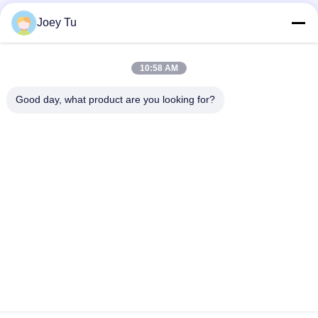
Mezzi sociali
Joey Tu
10:58 AM
Contatto rapido
Good day, what product are you looking for?
Telefono
86-755-88853586-8018
E-mail
sales03@szrona.cn
Indirizzo
Complesso industriale di RONA, No.4 Longxian Rd, st di
Longgang, distretto di Longgang, Shenzhen, Cina 518116
Politica sulla privacy
|
Mappa del sito
Cina Buona qualità Treppiede tornello Gate Fornitore. 2016-2026