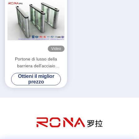
Video
Portone di lusso della
barriera dell'acciaio
inossidabile di velocità del
Ottieni il miglior
cancello girevole del portone
prezzo
di velocità di controllo
dell'entrata