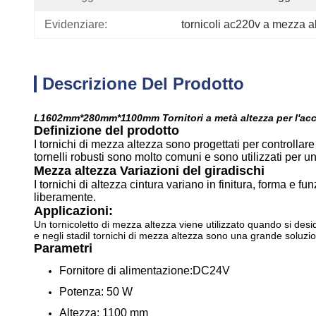
Evidenziare:
tornicoli ac220v a mezza a
Descrizione Del Prodotto
L1602mm*280mm*1100mm Tornitori a metà altezza per l'ac
Definizione del prodotto
I tornichi di mezza altezza sono progettati per controlla
tornelli robusti sono molto comuni e sono utilizzati per u
Mezza altezza Variazioni del giradischi
I tornichi di altezza cintura variano in finitura, forma e 
liberamente.
Applicazioni:
Un tornicoletto di mezza altezza viene utilizzato quando si deside
e negli stadiI tornichi di mezza altezza sono una grande soluzi
Parametri
Fornitore di alimentazione
:
DC24V
Potenza: 50 W
Altezza:
1100 mm