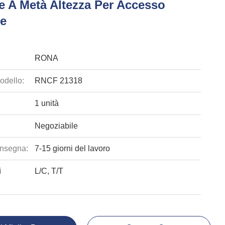
e A Metà Altezza Per Accesso
e
RONA
odello:
RNCF 21318
1 unità
Negoziabile
nsegna:
7-15 giorni del lavoro
i
L/C, T/T