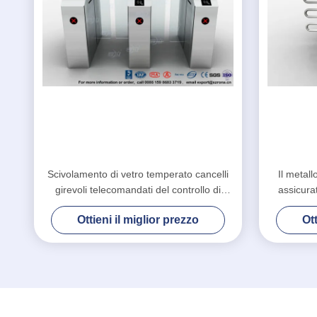
Scivolamento di vetro temperato cancelli
Il metall
girevoli telecomandati del controllo di
assicurat
accesso del cancello girevole di Fastlane
della vit
Ottieni il miglior prezzo
Ott