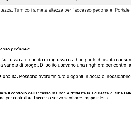
ltezza
, 
Turnicoli a metà altezza per l'accesso pedonale
, 
Portale 
cesso pedonale
re l'accesso a un punto di ingresso o ad un punto di uscita cons
na varietà di progettiDi solito usavano una ringhiera per controll
funzionalità. Possono avere finiture eleganti in acciaio inossidabil
ra il controllo dell'accesso ma non è richiesta la sicurezza di tutta l'alt
one per controllare l'accesso senza sembrare troppo intensi.