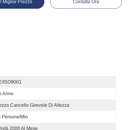
Il Miglior Prezzo
Contatta Ora
E/ISO9001
n Anno
zzo Cancello Girevole Di Altezza
 Persone/min
nità 2000 Al Mese