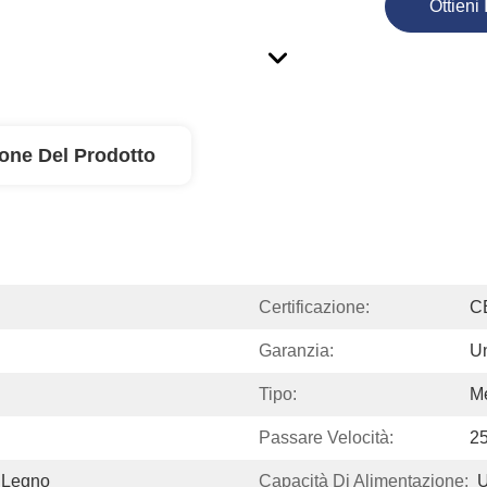
Ottieni 
ione Del Prodotto
Certificazione:
C
Garanzia:
U
Tipo:
Me
Passare Velocità:
25
i Legno
Capacità Di Alimentazione:
U