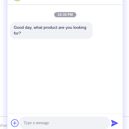
Contatto rapido
10:30 PM
Telefono
Good day, what product are you looking 
for?
86-755-88853586-8018
E-mail
sales03@szrona.cn
Indirizzo
Complesso industriale di RONA, No.4
Longxian Rd, st di Longgang, distretto di
Longgang, Shenzhen, Cina 518116
Rona Intelligent Technology Co., Ltd . Tutti i diritti riservati.