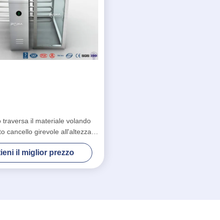
o traversa il materiale volando
o cancello girevole all'altezza
a dell'acciaio inossidabile della
ieni il miglior prezzo
barriera 304