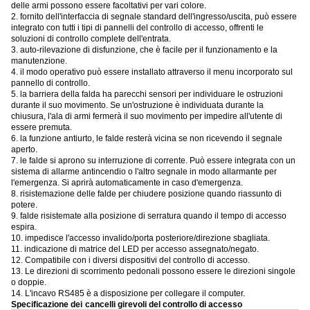
delle armi possono essere facoltativi per vari colore.
2. fornito dell'interfaccia di segnale standard dell'ingresso/uscita, può essere
integrato con tutti i tipi di pannelli del controllo di accesso, offrenti le
soluzioni di controllo complete dell'entrata.
3. auto-rilevazione di disfunzione, che è facile per il funzionamento e la
manutenzione.
4. il modo operativo può essere installato attraverso il menu incorporato sul
pannello di controllo.
5. la barriera della falda ha parecchi sensori per individuare le ostruzioni
durante il suo movimento. Se un'ostruzione è individuata durante la
chiusura, l'ala di armi fermerà il suo movimento per impedire all'utente di
essere premuta.
6. la funzione antiurto, le falde resterà vicina se non ricevendo il segnale
aperto.
7. le falde si aprono su interruzione di corrente. Può essere integrata con un
sistema di allarme antincendio o l'altro segnale in modo allarmante per
l'emergenza. Si aprirà automaticamente in caso d'emergenza.
8. risistemazione delle falde per chiudere posizione quando riassunto di
potere.
9. falde risistemate alla posizione di serratura quando il tempo di accesso
espira.
10. impedisce l'accesso invalido/porta posteriore/direzione sbagliata.
11. indicazione di matrice del LED per accesso assegnato/negato.
12. Compatibile con i diversi dispositivi del controllo di accesso.
13. Le direzioni di scorrimento pedonali possono essere le direzioni singole
o doppie.
14. L'incavo RS485 è a disposizione per collegare il computer.
Specificazione
dei
cancelli girevoli del controllo di accesso