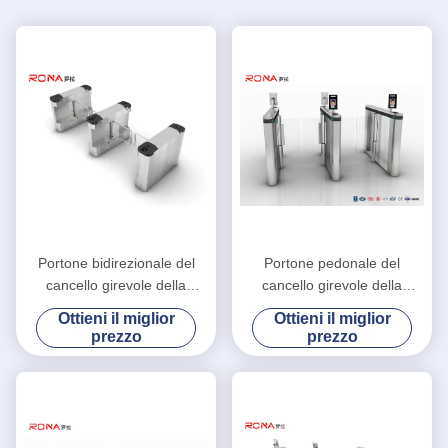
Portone bidirezionale del
Portone pedonale del
cancello girevole della
cancello girevole della
barriera dell'oscillazione con
barriera di velocità
Ottieni il miglior
Ottieni il miglior
riconoscimento di fronte
costruzione dell'interno
prezzo
prezzo
automatica piena del
portone della nuova con il
servomotore