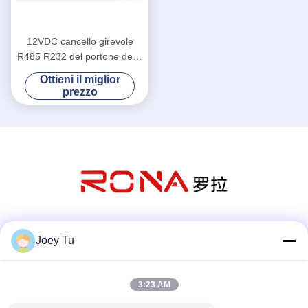
12VDC cancello girevole
R485 R232 del portone della
barriera della falda di SUS
Ottieni il miglior
304 con riconoscimento di
prezzo
fronte
Mezzi sociali
Joey Tu
3:23 AM
Contatto rapido