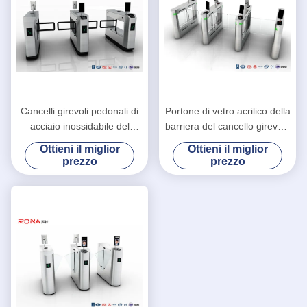
Cancelli girevoli pedonali di
Portone di vetro acrilico della
acciaio inossidabile del
barriera del cancello girevole
portone di oscillazione del
del portone IP54 DC24V
Ottieni il miglior
Ottieni il miglior
braccio di AC220V RFID
della barriera
prezzo
prezzo
900mm 0.4S IP54
dell'oscillazione SUS304