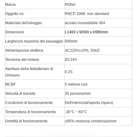
Marca
RONA
Oggetto no.
RNCF-1088- non standard
Materiale dell'alloggio
acciaio inossidabile 304
Dimensioni
L1400 x W300 x H990mm
Larghezza massima del passaggio
600mm
Alimentazione elettrica
AC220V±10%, 50HZ
Tensione del motore
DC24V
Apertura della falda/tempo di
0.2S
chiusura
MCBF
5 milione cicli
Velocità di transito
35 persone/min
Condizioni di funzionamento
Dell'interno/all'aperto (riparo)
Temperatura di funzionamento
-30°C ~ 60°C
Umidità di funzionamento
≤95% nessuna condensazione