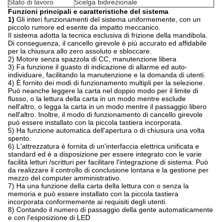
Stato di lavoro
Scelga bidirezionale
Funzioni principali e caratteristiche del sistema
1)
Gli interi funzionamenti del sistema uniformemente, con un
piccolo rumore ed esente da impatto meccanico.
Il sistema adotta la tecnica esclusiva di frizione della mandibola.
Di conseguenza, il cancello girevole è più accurato ed affidabile
per la chiusura allo zero assoluto e sbloccare.
2) Motore senza spazzola di CC, manutenzione libera
3) Fa funzione il guasto di indicazione di allarme ed auto-
individuare, facilitando la manutenzione e la domanda di utenti.
4) È fornito dei modi di funzionamento multipli per la selezione.
Può neanche leggere la carta nel doppio modo per il limite di
flusso, o la lettura della carta in un modo mentre esclude
nell'altro, o legga la carta in un modo mentre il passaggio libero
nell'altro. Inoltre, il modo di funzionamento di cancello girevole
può essere installato con la piccola tastiera incorporata.
5) Ha funzione automatica dell'apertura o di chiusura una volta
spento.
6) L'attrezzatura è fornita di un'interfaccia elettrica unificata e
standard ed è a disposizione per essere integrato con le varie
facilità letturi /scritturi per facilitare l'integrazione di sistema. Può
da realizzare il controllo di conclusione lontana e la gestione per
mezzo del computer amministrativo.
7) Ha una funzione della carta della lettura con o senza la
memoria e può essere installato con la piccola tastiera
incorporata conformemente ai requisiti degli utenti.
8) Contando il numero di passaggio della gente automaticamente
e con l'esposizione di LED