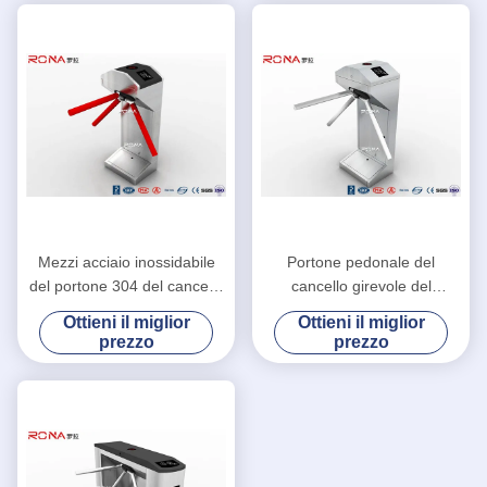
Mezzi acciaio inossidabile
Portone pedonale del
del portone 304 del cancello
cancello girevole del
girevole del treppiede di
treppiede, carta/mezzo
Ottieni il miglior
Ottieni il miglior
altezza entrambe lettore di
controllo di accesso del
prezzo
prezzo
schede direzionale di RFID
cancello girevole altezza
dell'impronta digitale