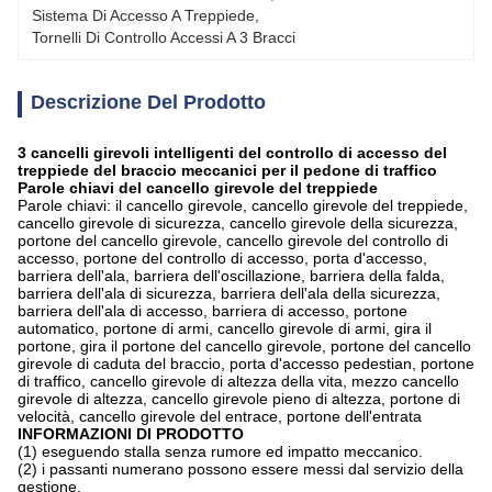
Sistema Di Accesso A Treppiede
, 
Tornelli Di Controllo Accessi A 3 Bracci
Descrizione Del Prodotto
3 cancelli girevoli intelligenti del controllo di accesso del
treppiede del braccio meccanici per il pedone di traffico
Parole chiavi
del cancello girevole del treppiede
Parole chiavi: il cancello girevole, cancello girevole del treppiede,
cancello girevole di sicurezza, cancello girevole della sicurezza,
portone del cancello girevole, cancello girevole del controllo di
accesso, portone del controllo di accesso, porta d'accesso,
barriera dell'ala, barriera dell'oscillazione, barriera della falda,
barriera dell'ala di sicurezza, barriera dell'ala della sicurezza,
barriera dell'ala di accesso, barriera di accesso, portone
automatico, portone di armi, cancello girevole di armi, gira il
portone, gira il portone del cancello girevole, portone del cancello
girevole di caduta del braccio, porta d'accesso pedestian, portone
di traffico, cancello girevole di altezza della vita, mezzo cancello
girevole di altezza, cancello girevole pieno di altezza, portone di
velocità, cancello girevole del entrace, portone dell'entrata
INFORMAZIONI DI PRODOTTO
(1) eseguendo stalla senza rumore ed impatto meccanico.
(2) i passanti numerano possono essere messi dal servizio della
gestione.