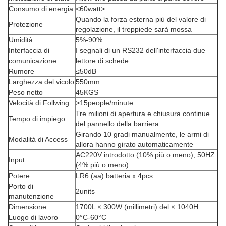
Consumo di energia
<60watt>
Quando la forza esterna più del valore di
Protezione
regolazione, il treppiede sarà mossa
Umidità
5%-90%
Interfaccia di
I segnali di un RS232 dell'interfaccia due
comunicazione
lettore di schede
Rumore
≤50dB
Larghezza del vicolo
550mm
Peso netto
45KGS
Velocità di Follwing
>15people/minute
Tre milioni di apertura e chiusura continue
Tempo di impiego
del pannello della barriera
Girando 10 gradi manualmente, le armi di
Modalità di Access
allora hanno girato automaticamente
AC220V introdotto (10% più o meno), 50HZ
Input
(4% più o meno)
Potere
LR6 (aa) batteria x 4pcs
Porto di
2units
manutenzione
Dimensione
1700L × 300W (millimetri) del × 1040H
Luogo di lavoro
0°C-60°C