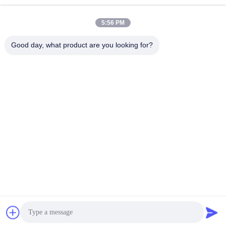
5:56 PM
Contatto rapido
Good day, what product are you looking for?
Telefono
86-755-88853586-8018
E-mail
sales03@szrona.cn
Indirizzo
Complesso industriale di RONA, No.4 Longxian Rd, st di
Longgang, distretto di Longgang, Shenzhen, Cina 518116
Politica sulla privacy
|
Mappa del sito
Cina Buona qualità Treppiede tornello Gate Fornitore. 2016-2026
Shenzhen Rona Intelligent Technology Co., Ltd . Tutti i diritti
riservati.