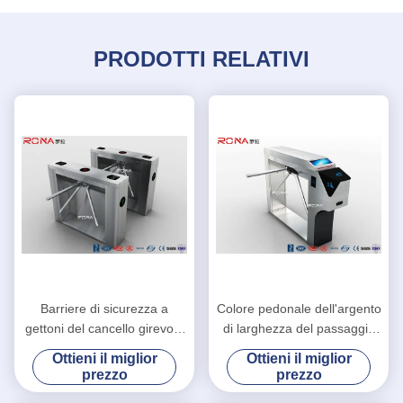
PRODOTTI RELATIVI
Barriere di sicurezza a
Colore pedonale dell'argento
gettoni del cancello girevole
di larghezza del passaggio
del braccio di goccia con la
del sistema 550mm di
Ottieni il miglior
Ottieni il miglior
soluzione affidabile
Access del treppiede del
prezzo
prezzo
dell'entrata
controllo di accesso