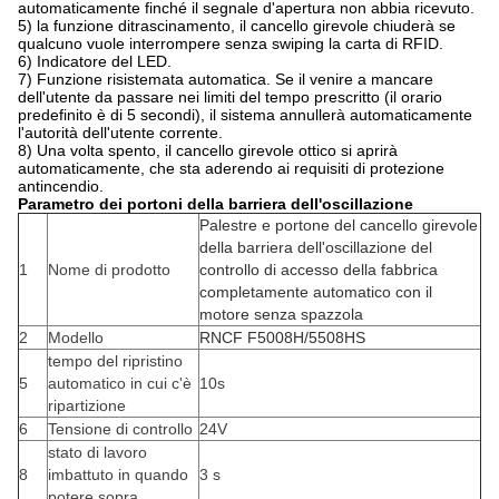
automaticamente finché il segnale d'apertura non abbia ricevuto.
5) la funzione ditrascinamento, il cancello girevole chiuderà se
qualcuno vuole interrompere senza swiping la carta di RFID.
6) Indicatore del LED.
7) Funzione risistemata automatica. Se il venire a mancare
dell'utente da passare nei limiti del tempo prescritto (il orario
predefinito è di 5 secondi), il sistema annullerà automaticamente
l'autorità dell'utente corrente.
8) Una volta spento, il cancello girevole ottico si aprirà
automaticamente, che sta aderendo ai requisiti di protezione
antincendio.
Parametro dei portoni della barriera dell'oscillazione
Palestre e portone del cancello girevole
della barriera dell'oscillazione del
1
Nome di prodotto
controllo di accesso della fabbrica
completamente automatico con il
motore senza spazzola
2
Modello
RNCF F5008H/5508HS
tempo del ripristino
5
automatico in cui c'è
10s
ripartizione
6
Tensione di controllo
24V
stato di lavoro
8
imbattuto in quando
3 s
potere sopra