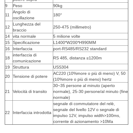
9
Peso
90kg
Angolo di
11
180°
oscillazione
Lunghezza del
12
250-475 (millimetro)
braccio
14
vita normale
5 milione volte
15
Specificazione
L1400*W200*H990MM
16
Interfaccia
port-RS485/RS232 standard
interfaccia di
18
RS 485, distanza ≤1200m
comunicazione
19
Struttura
USS304
AC220 (10%more o più di meno) V, 50
20
Tensione di potere
(10%more o più di meno) hertz
30~35 persone al minuto (aperto
21
Velocità di transito
normale), 25-30 persone/al minuto (fine
normale)
segnale di commutatore del relè,
segnale del livello 12V o segnale di
22
Interfaccia introdotta
impulso 12V, impulso width>100ms,
corrente di azionamento >10Ma