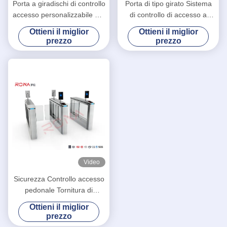
Porta a giradischi di controllo
Porta di tipo girato Sistema
accesso personalizzabile per
di controllo di accesso a
900-1000 mm di lunghezza
giratoio Arm Swing Barrier
Ottieni il miglior
Ottieni il miglior
del passeggero
Gates For Bank
prezzo
prezzo
Video
Sicurezza Controllo accesso
pedonale Tornitura di
cancello oscillante con
Ottieni il miglior
riconoscimento facciale con
prezzo
6 coppie di sensori