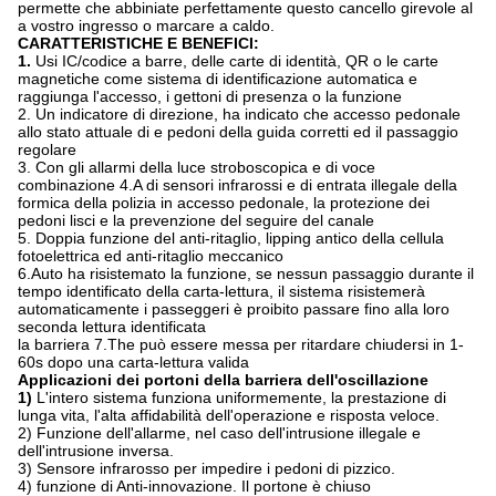
permette che abbiniate perfettamente questo cancello girevole al
a vostro ingresso o marcare a caldo.
CARATTERISTICHE E BENEFICI:
1.
Usi IC/codice a barre, delle carte di identità, QR o le carte
magnetiche come sistema di identificazione automatica e
raggiunga l'accesso, i gettoni di presenza o la funzione
2. Un indicatore di direzione, ha indicato che accesso pedonale
allo stato attuale di e pedoni della guida corretti ed il passaggio
regolare
3. Con gli allarmi della luce stroboscopica e di voce
combinazione 4.A di sensori infrarossi e di entrata illegale della
formica della polizia in accesso pedonale, la protezione dei
pedoni lisci e la prevenzione del seguire del canale
5. Doppia funzione del anti-ritaglio, lipping antico della cellula
fotoelettrica ed anti-ritaglio meccanico
6.Auto ha risistemato la funzione, se nessun passaggio durante il
tempo identificato della carta-lettura, il sistema risistemerà
automaticamente i passeggeri è proibito passare fino alla loro
seconda lettura identificata
la barriera 7.The può essere messa per ritardare chiudersi in 1-
60s dopo una carta-lettura valida
Applicazioni dei portoni della barriera dell'oscillazione
1)
L'intero sistema funziona uniformemente, la prestazione di
lunga vita, l'alta affidabilità dell'operazione e risposta veloce.
2) Funzione dell'allarme, nel caso dell'intrusione illegale e
dell'intrusione inversa.
3) Sensore infrarosso per impedire i pedoni di pizzico.
4) funzione di Anti-innovazione. Il portone è chiuso