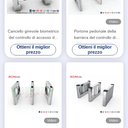
Video
Cancello girevole biometrico
Portone pedonale della
del controllo di accesso del
barriera del controllo di
ponte della Banca del
accesso SUS304 con gli
Ottieni il miglior
Ottieni il miglior
portone della barriera
allarmi della luce di voce
prezzo
prezzo
dell'oscillazione di RFID
Video
Video