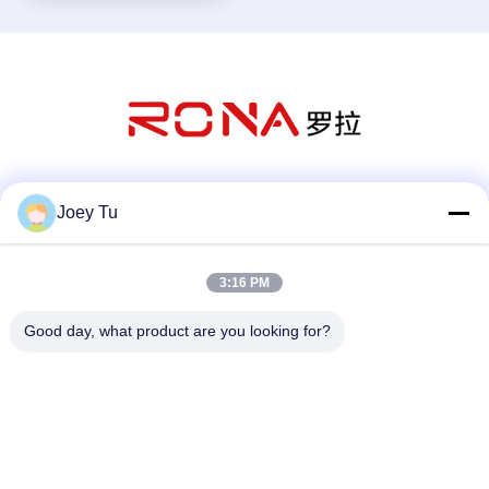
Mezzi sociali
Joey Tu
3:16 PM
Contatto rapido
Good day, what product are you looking for?
Telefono
86-755-88853586-8018
E-mail
sales03@szrona.cn